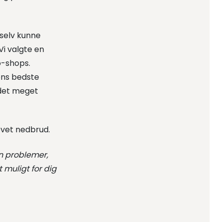
 selv kunne
Vi valgte en
o-shops.
ns bedste
idet meget
evet nedbrud.
n problemer,
muligt for dig