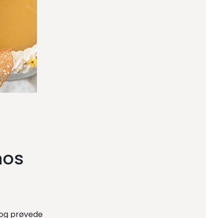
hos
 og prøvede