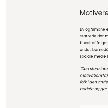
Motivere
Liv og Simone 
startede det m
boost af følge
andet barnedå
sociale medie 
“Den store int
motivationsfakt
folk i den and
bedste og gør 