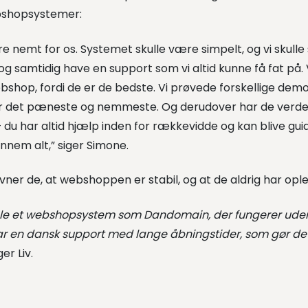
ebshopsystemer:
e nemt for os. Systemet skulle være simpelt, og vi skulle
og samtidig have en support som vi altid kunne få fat på. 
hop, fordi de er de bedste. Vi prøvede forskellige dem
 det pæneste og nemmeste. Og derudover har de verde
 du har altid hjælp inden for rækkevidde og kan blive gu
nem alt,” siger Simone.
er de, at webshoppen er stabil, og at de aldrig har opl
ale et webshopsystem som Dandomain, der fungerer ude
r en dansk support med lange åbningstider, som gør det 
iger Liv.