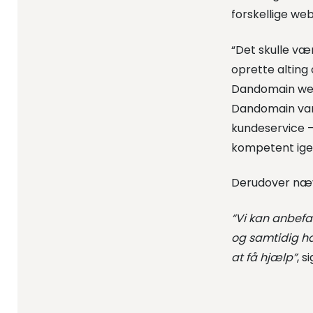
forskellige w
“Det skulle vær
oprette alting 
Dandomain webs
Dandomain var
kundeservice –
kompetent igen
Derudover nævn
“Vi kan anbef
og samtidig ha
at få hjælp”
, s