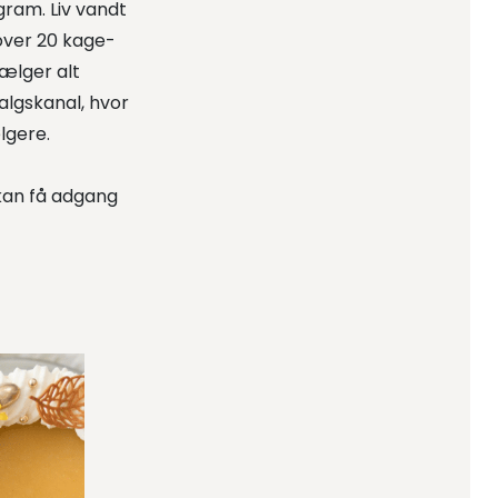
gram. Liv vandt
over 20 kage-
ælger alt
algskanal, hvor
ølgere.
kan få adgang