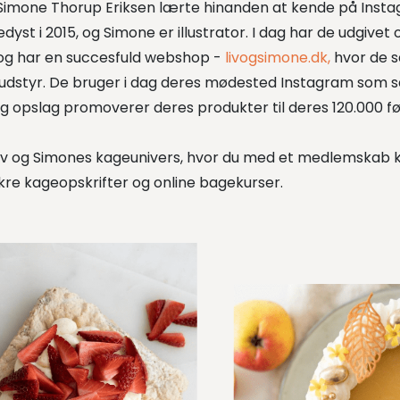
Simone Thorup Eriksen
lærte hinanden at kende på
I
nsta
edyst
i
2015
,
og
Simone er illustrator.
I
dag har de udgivet 
g har en
succesfuld webshop
-
livogsimone.dk
,
hvor de s
udstyr
.
D
e bruger
i dag deres mødested
I
nstagram
som s
g opslag promoverer
deres produkter til
deres 120
.000 f
Liv og Simones kageunivers, hvor du med et medlemskab 
ækre kageopskrifter og online bagekurser.