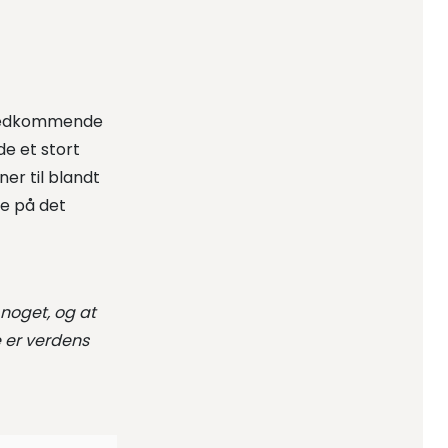
s vedkommende
e et stort
er til blandt
e på det
 noget, og at
 er verdens