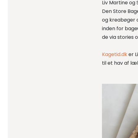
Liv
Martine og 
Den Store Bag
og
kreabøger
o
inden for bage
de
via
stories
o
Kagetid.dk
er 
til et hav af l