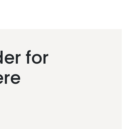
er for
ere