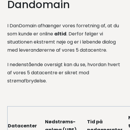
Dandomain
I DanDomain afhænger vores forretning af, at du
som kunde er online
altid
. Derfor følger vi
situationen ekstremt nøje og er i løbende dialog
med leverandørerne af vores 5 datacentre.
I nedenstående oversigt kan du se, hvordan hvert
af vores 5 datacentre er sikret mod
strømafbrydelse.
Nødstrøms-
Tid på
Datacenter
anlæg (UPS)
n
ødgenerator