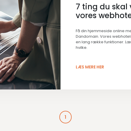
7 ting du skal
vores webhote
Få din hjemmeside online me
Dandomain. Vores webhotel
en lang række funktioner. L
hvilke.
LÆS MERE HER
1