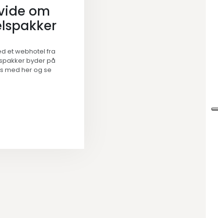
 vide om
lspakker
d et webhotel fra
spakker byder på
æs med her og se