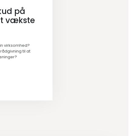
kud på
 at vækste
in virksomhed?
dgivning til at
øsninger?